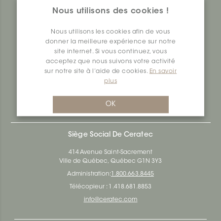
vous offrant une facilité et de l’inspiration sans égal. Nous
Nous utilisons des cookies !
sommes une compagnie québécoise de céramique
établie à l'échelle nationale dans la production et
Nous utilisons les cookies afin de vous
distribution de surfaces en céramique et en vinyle pour
tous les besoins d'architecture, de construction et de
donner la meilleure expérience sur notre
design d'intérieur. Depuis 70 ans, nous nous investissons
site internet. Si vous continuez, vous
dans la recherche, l’innovation, la durabilité, ainsi que la
acceptez que nous suivons votre activité
responsabilité environnementale et sociale.
sur notre site à l’aide de cookies.
En savoir
plus
Ceratec Surfaces - Votre garantie d'expertise dans
l’industrie des surfaces de bâtiment résidentiel et
commercial.
OK
Siège Social De Ceratec
414 Avenue Saint-Sacrement
Ville de Québec, Québec G1N 3Y3
Administration:
1.800.663.8445
Télécopieur : 1.418.681.8853
info@ceratec.com