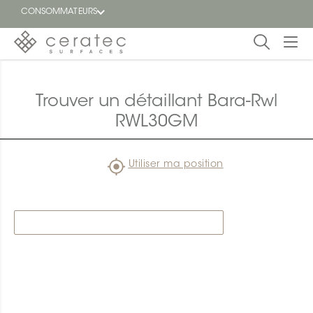
CONSOMMATEURS
En
EN
vedette
Trouver un détaillant Bara-Rwl
RWL30GM
Blogue
Trouver
Utiliser ma position
un
détaillant
ON