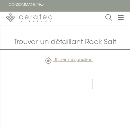
CONSOMMATEURS
En
EN
vedette
Trouver un détaillant Rock Salt
Blogue
Utiliser ma position
Trouver
un
détaillant
ON