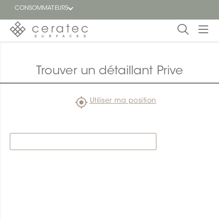
CONSOMMATEURS
En
EN
vedette
Trouver un détaillant Prive
Blogue
Utiliser ma position
Trouver
un
détaillant
ON