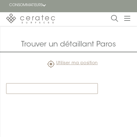
CONSOMMATEURS
En
EN
vedette
Trouver un détaillant Paros
Blogue
Utiliser ma position
Trouver
un
détaillant
ON