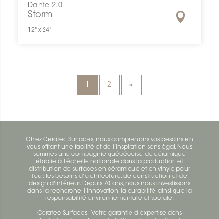
Dante 2.0
Storm
12" x 24"
1
2
Chez Ceratec Surfaces, nous comprenons vos besoins en
vous offrant une facilité et de l’inspiration sans égal. Nous
sommes une compagnie québécoise de céramique
établie à l'échelle nationale dans la production et
distribution de surfaces en céramique et en vinyle pour
tous les besoins d'architecture, de construction et de
design d'intérieur. Depuis 70 ans, nous nous investissons
dans la recherche, l’innovation, la durabilité, ainsi que la
responsabilité environnementale et sociale.
Ceratec Surfaces - Votre garantie d'expertise dans