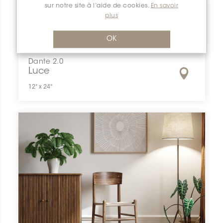
sur notre site à l’aide de cookies.
En savoir
plus
OK
Dante 2.0
Luce
12" x 24"