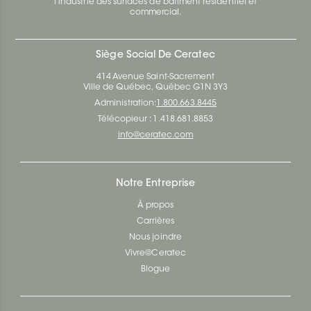
l’industrie des surfaces de bâtiment résidentiel et
commercial.
Siège Social De Ceratec
414 Avenue Saint-Sacrement
Ville de Québec, Québec G1N 3Y3
Administration:
1.800.663.8445
Télécopieur : 1.418.681.8853
info@ceratec.com
Notre Entreprise
À propos
Carrières
Nous joindre
Vivre@Ceratec
Blogue