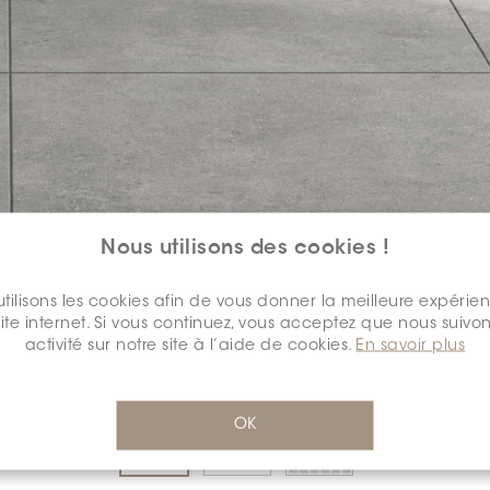
Nous utilisons des cookies !
COULEUR:
GRIS FONCÉ
*
tilisons les cookies afin de vous donner la meilleure expérie
site internet. Si vous continuez, vous acceptez que nous suivon
activité sur notre site à l’aide de cookies.
En savoir plus
DIMENSION:
24" X 24"
*
OK