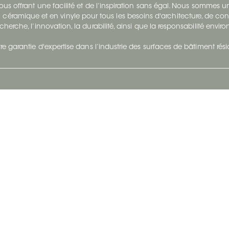
s offrant une facilité et de l’inspiration sans égal. Nous sommes
 céramique et en vinyle pour tous les besoins d'architecture, de con
cherche, l’innovation, la durabilité, ainsi que la responsabilité envi
re garantie d'expertise dans l’industrie des surfaces de bâtiment rés
otre Entreprise
Suivez-Nous
Restez à jour et évoluez a
À propos
Surfaces en suivant du con
et tendance.
Carrières
Nous joindre
Vivre@Ceratec
Blogue