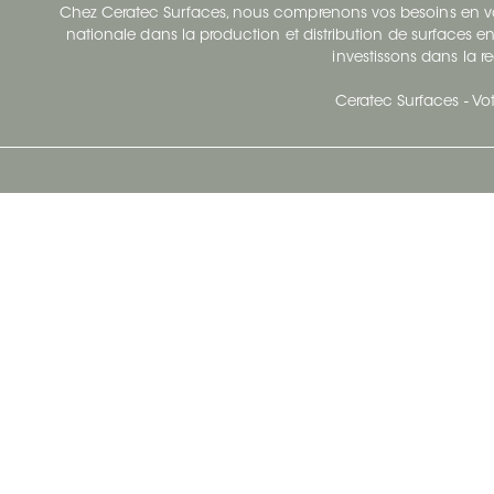
Chez Ceratec Surfaces, nous comprenons vos besoins en vou
nationale dans la production et distribution de surfaces en
investissons dans la re
Ceratec Surfaces - Vot
Siège Social De Ceratec
N
414 Avenue Saint-Sacrement
Ville de Québec, Québec G1N 3Y3
Administration:
1.800.663.8445
Télécopieur : 1.418.681.8853
info@ceratec.com