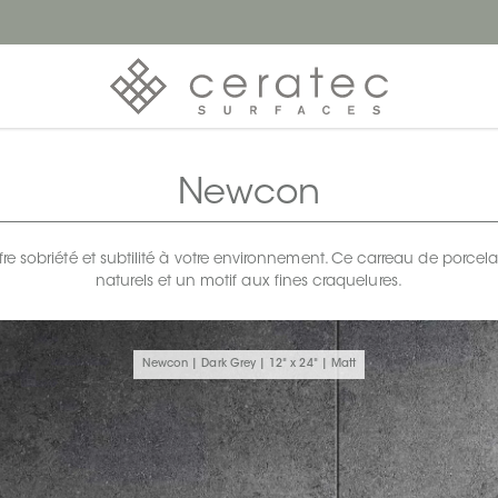
Newcon
re sobriété et subtilité à votre environnement. Ce carreau de porce
naturels et un motif aux fines craquelures.
Newcon | Dark Grey | 12" x 24" | Matt