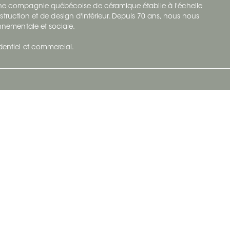
 une compagnie québécoise de céramique établie à l'échelle
struction et de design d'intérieur. Depuis 70 ans, nous nous
ronnementale et sociale.
identiel et commercial.
Infolettre
vec Ceratec
Abonnez-vous à Ceratec Surfaces pour
tenu actuel
rester informé des nouveautés.
S'abonner