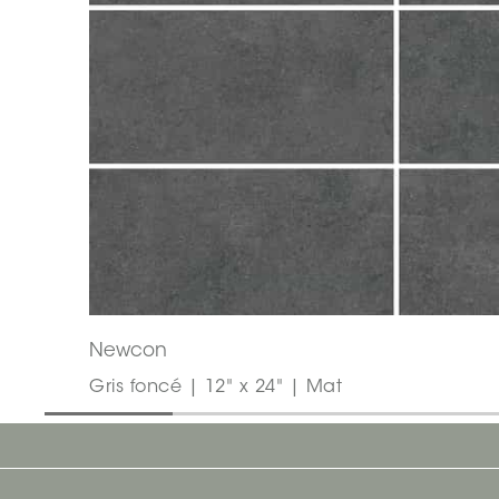
Newcon
Gris foncé | 12" x 24" | Mat