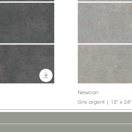
Newcon
Gris argent | 12" x 24