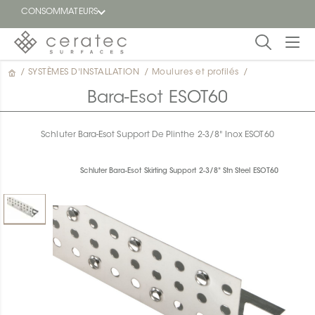
CONSOMMATEURS
/
SYSTÈMES D'INSTALLATION
/
Moulures et profilés
/
En
EN
vedette
Bara-Esot ESOT60
Blogue
Schluter Bara-Esot Support De Plinthe 2-3/8" Inox ESOT60
Trouver
un
Schluter Bara-Esot Skirting Support 2-3/8" Stn Steel ESOT60
détaillant
ON