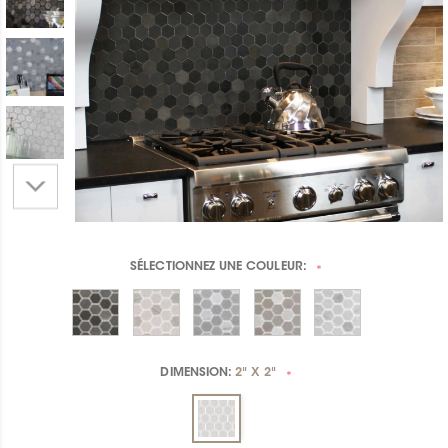
SÉLECTIONNEZ UNE
COULEUR:
*
DIMENSION:
2" X 2"
*