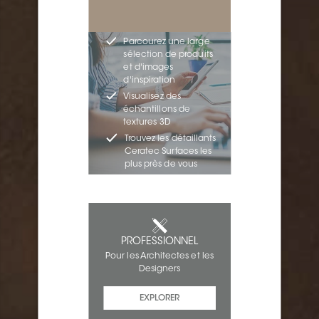
Parcourez une large
sélection de produits
et d'images
d'inspiration
Visualisez des
échantillons de
textures 3D
Trouvez les détaillants
Ceratec Surfaces les
plus près de vous
PROFESSIONNEL
Pour les Architectes et les
Designers
EXPLORER