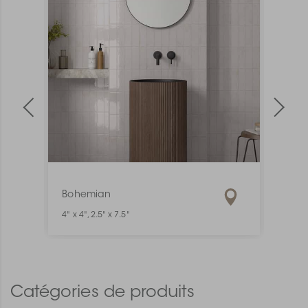
Bohemian
Mate
4" x 4", 2.5" x 7.5"
1" x 6"
Catégories de produits