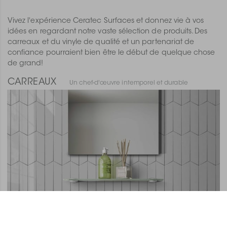
Vivez l'expérience Ceratec Surfaces et donnez vie à vos
idées en regardant notre vaste sélection de produits. Des
carreaux et du vinyle de qualité et un partenariat de
confiance pourraient bien être le début de quelque chose
de grand!
CARREAUX
Un chef-d'œuvre intemporel et durable