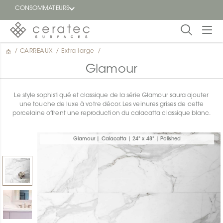
CONSOMMATEURS
/
CARREAUX
/
Extra large
/
En
EN
vedette
Glamour
Blogue
Le style sophistiqué et classique de la série Glamour saura ajouter
une touche de luxe à votre décor. Les veinures grises de cette
Trouver
porcelaine offrent une reproduction du calacatta classique blanc.
un
détaillant
ON
Glamour | Calacatta | 24" x 48" | Polished