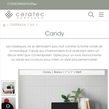
CONSOMMATEURS
/
CARREAUX
/
Sol
/
En
EN
vedette
Candy
Blogue
Les classiques ne se démodent pas, tout comme la forme ronde de
la mosaïque Candy, qui s’harmonisera tout aussi bien dans un
Trouver
décor rétro que contemporain. Optez pour un look monochrome
un
ou variez ses couleurs pour créer un style plus personnalisé.
détaillant
ON
Candy | Bianco | 1" x 1" | Matt