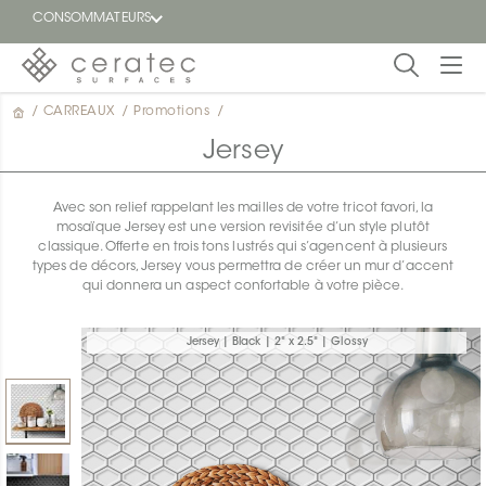
CONSOMMATEURS
/
CARREAUX
/
Promotions
/
En
EN
vedette
Jersey
Blogue
Avec son relief rappelant les mailles de votre tricot favori, la
mosaïque Jersey est une version revisitée d’un style plutôt
Trouver
classique. Offerte en trois tons lustrés qui s’agencent à plusieurs
un
types de décors, Jersey vous permettra de créer un mur d’accent
détaillant
qui donnera un aspect confortable à votre pièce.
ON
Jersey | Black | 2" x 2.5" | Glossy