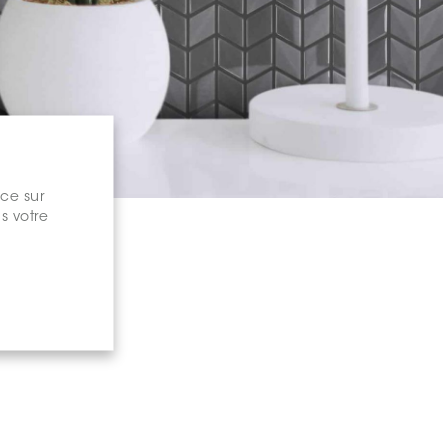
nce sur
s votre