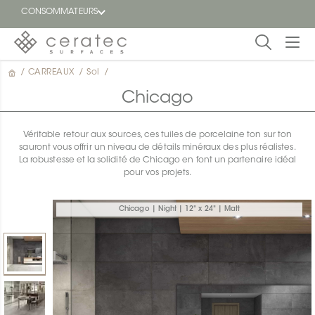
CONSOMMATEURS
/
CARREAUX
/
Sol
/
En
EN
vedette
Chicago
Blogue
Véritable retour aux sources, ces tuiles de porcelaine ton sur ton
sauront vous offrir un niveau de détails minéraux des plus réalistes.
Trouver
La robustesse et la solidité de Chicago en font un partenaire idéal
un
pour vos projets.
détaillant
ON
Chicago | Night | 12" x 24" | Matt