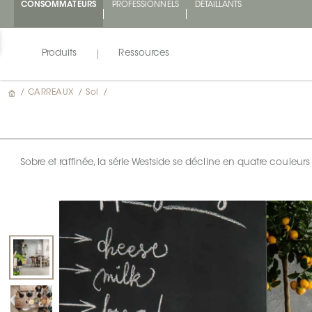
CONSOMMATEURS
PROFESSIONNELS
DÉTAILLANTS
Produits
Ressources
/
CARREAUX
/
Sol
/
Sobre et raffinée, la série Westside se décline en quatre couleurs