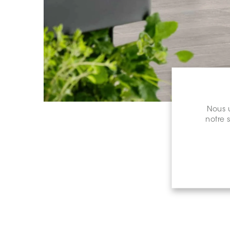
Nous u
notre 