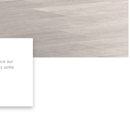
nce sur
s votre