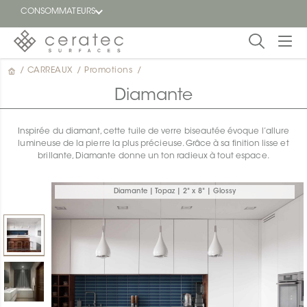
CONSOMMATEURS
/
CARREAUX
/
Promotions
/
En
EN
vedette
Diamante
Blogue
Inspirée du diamant, cette tuile de verre biseautée évoque l’allure
lumineuse de la pierre la plus précieuse. Grâce à sa finition lisse et
Trouver
brillante, Diamante donne un ton radieux à tout espace.
un
détaillant
ON
Diamante | Topaz | 2" x 8" | Glossy