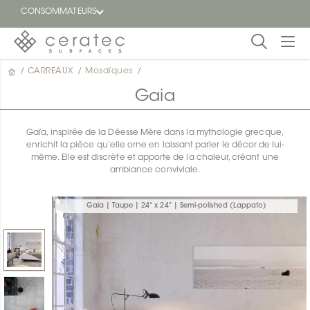
CONSOMMATEURS
/
CARREAUX
/
Mosaïques
/
En
EN
vedette
Gaia
Blogue
Gaïa, inspirée de la Déesse Mère dans la mythologie grecque,
enrichit la pièce qu’elle orne en laissant parler le décor de lui-
Trouver
même. Elle est discrète et apporte de la chaleur, créant une
un
ambiance conviviale.
détaillant
ON
Gaia | Taupe | 24" x 24" | Semi-polished (Lappato)