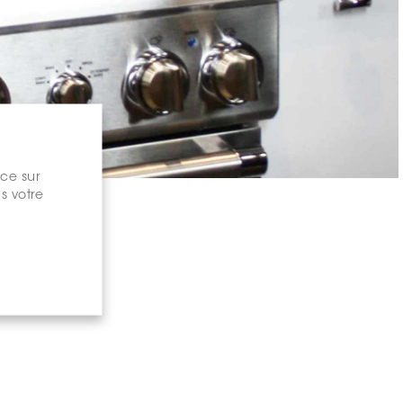
nce sur
s votre