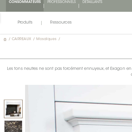
CONSOMMATEURS
PROFESSIONNELS
DÉTAILLANTS
Produits
Ressources
/
CARREAUX
/
Mosaïques
/
Les tons neutres ne sont pas forcément ennuyeux, et Exagon en es