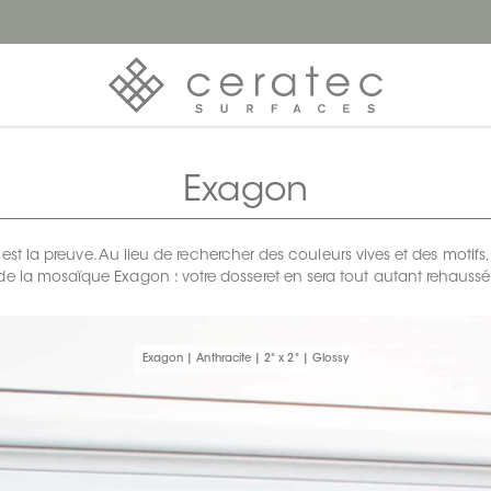
Exagon
t la preuve. Au lieu de rechercher des couleurs vives et des motifs
de la mosaïque Exagon : votre dosseret en sera tout autant rehaussé
Exagon | Anthracite | 2" x 2" | Glossy