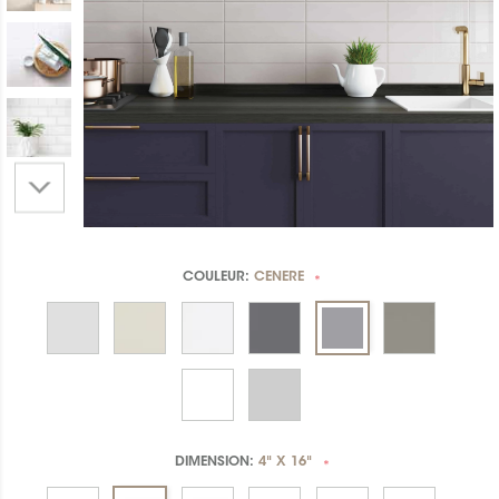
COULEUR:
CENERE
*
DIMENSION:
4" X 16"
*