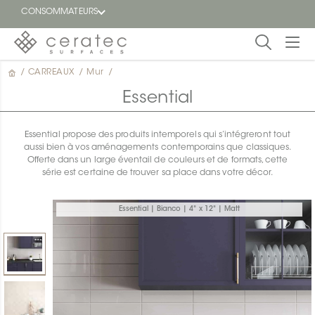
CONSOMMATEURS
/
CARREAUX
/
Mur
/
En
EN
vedette
Essential
Blogue
Essential propose des produits intemporels qui s’intégreront tout
aussi bien à vos aménagements contemporains que classiques.
Trouver
Offerte dans un large éventail de couleurs et de formats, cette
un
série est certaine de trouver sa place dans votre décor.
détaillant
ON
Essential | Bianco | 4" x 12" | Matt