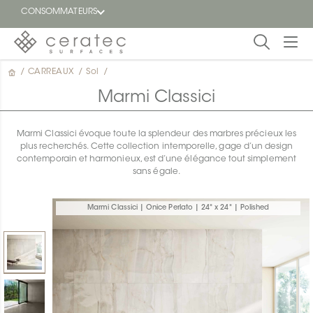
CONSOMMATEURS
/
CARREAUX
/
Sol
/
En
EN
vedette
Marmi Classici
Blogue
Marmi Classici évoque toute la splendeur des marbres précieux les
plus recherchés. Cette collection intemporelle, gage d’un design
Trouver
contemporain et harmonieux, est d’une élégance tout simplement
un
sans égale.
détaillant
ON
Marmi Classici | Onice Perlato | 24" x 24" | Polished