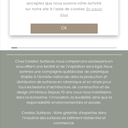
acceptez que nous suivons votre activité
Deco-Sg SG100AE15
sur notre site à l’aide de cookies.
En savoir
Deco-Sg SG100ACB12
plus
OK
Chez Ceratec Surfaces, nous comprenons vos besoins en
vous offrant une facilité et de l’inspiration sans égal. Nous
sommes une compagnie québécoise de céramique
établie à l'échelle nationale dans la production et
distribution de surfaces en céramique et en vinyle pour
tous les besoins d'architecture, de construction et de
design d'intérieur. Depuis 70 ans, nous nous investissons
dans la recherche, l’innovation, la durabilité, ainsi que la
responsabilité environnementale et sociale.
Ceratec Surfaces - Votre garantie d'expertise dans
l’industrie des surfaces de bâtiment résidentiel et
commercial.