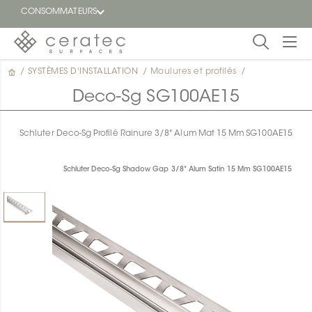
CONSOMMATEURS
/
SYSTÈMES D'INSTALLATION
/
Moulures et profilés
/
En
EN
vedette
Deco-Sg SG100AE15
Blogue
Schluter Deco-Sg Profilé Rainure 3/8" Alum Mat 15 Mm SG100AE15
Trouver
un
Schluter Deco-Sg Shadow Gap 3/8" Alum Satin 15 Mm SG100AE15
détaillant
ON