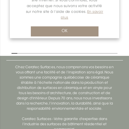
site internet. Si vous continuez, vous
acceptez que nous suivons votre activité
Deco-Sg SG110ACB12
sur notre site à l’aide de cookies.
En savoir
plus
Deco-Sg SG100ACB12
OK
Chez Ceratec Surfaces, nous comprenons vos besoins en
vous offrant une facilité et de l’inspiration sans égal. Nous
sommes une compagnie québécoise de céramique
établie à l'échelle nationale dans la production et
distribution de surfaces en céramique et en vinyle pour
tous les besoins d'architecture, de construction et de
design d'intérieur. Depuis 70 ans, nous nous investissons
dans la recherche, l’innovation, la durabilité, ainsi que la
responsabilité environnementale et sociale.
Ceratec Surfaces - Votre garantie d'expertise dans
l’industrie des surfaces de bâtiment résidentiel et