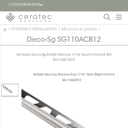
CONSOMMATEURS
/
SYSTÈMES D'INSTALLATION
/
Moulures et profilés
/
En
EN
vedette
Deco-Sg SG110ACB12
Blogue
Schluter Deco-Sg Profilé Rainure 7/16" Alum Chromé Bril
SG110ACB12
Trouver
un
détaillant
Schluter Deco-Sg Shadow Gap 7/16" Alum Bright Chrome
ON
SG110ACB12