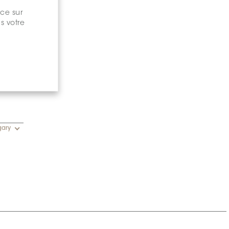
nce sur
s votre
gary