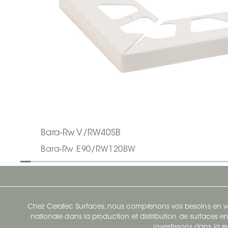
Bara-Rw V/RW40SB
Bara-Rw E90/RW120BW
Chez Ceratec Surfaces, nous comprenons vos besoins en vou
nationale dans la production et distribution de surfaces en
investissons dans la re