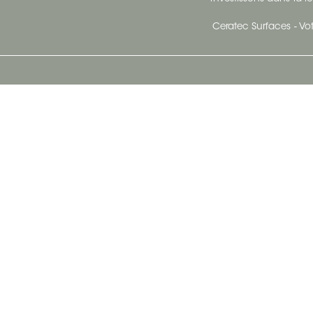
Ceratec Surfaces - Vot
Siège Social De Ceratec
N
414 Avenue Saint-Sacrement
Ville de Québec, Québec G1N 3Y3
Administration:
1.800.663.8445
Télécopieur : 1.418.681.8853
info@ceratec.com