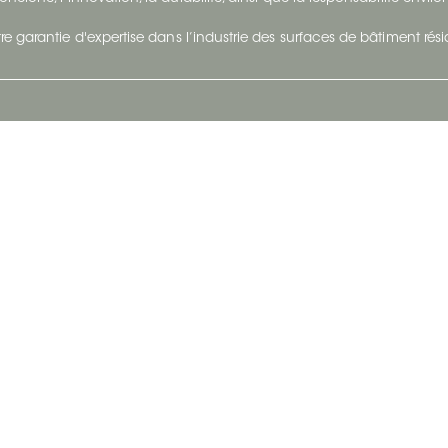
re garantie d'expertise dans l’industrie des surfaces de bâtiment rés
otre Entreprise
Suivez-Nous
Restez à jour et évoluez a
À propos
Surfaces en suivant du con
et tendance.
Carrières
Nous joindre
Vivre@Ceratec
Blogue
Politique de confidentialité
|
Conditions d'utilisatio
Copyright © 2026 Ceratec. Tous droits réservés.
Propulsé par