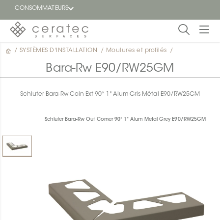
CONSOMMATEURS
/
SYSTÈMES D'INSTALLATION
/
Moulures et profilés
/
En
EN
vedette
Bara-Rw E90/RW25GM
Blogue
Schluter Bara-Rw Coin Ext 90° 1" Alum Gris Métal E90/RW25GM
Trouver
un
Schluter Bara-Rw Out Corner 90° 1" Alum Metal Grey E90/RW25GM
détaillant
ON