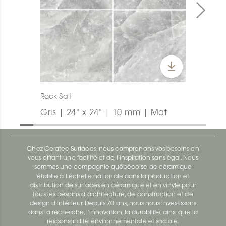
Rock Salt
Gris | 24" x 24" | 10 mm | Mat
Chez Ceratec Surfaces, nous comprenons vos besoins en
vous offrant une facilité et de l’inspiration sans égal. Nous
sommes une compagnie québécoise de céramique
établie à l'échelle nationale dans la production et
distribution de surfaces en céramique et en vinyle pour
tous les besoins d'architecture, de construction et de
design d'intérieur. Depuis 70 ans, nous nous investissons
dans la recherche, l’innovation, la durabilité, ainsi que la
responsabilité environnementale et sociale.