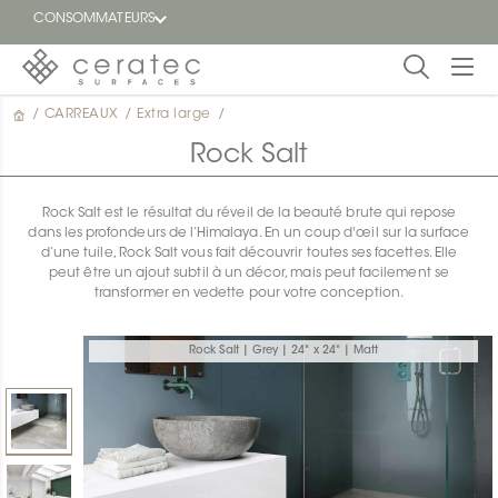
CONSOMMATEURS
/
CARREAUX
/
Extra large
/
En
EN
vedette
Rock Salt
Blogue
Rock Salt est le résultat du réveil de la beauté brute qui repose
dans les profondeurs de l’Himalaya. En un coup d'œil sur la surface
Trouver
d’une tuile, Rock Salt vous fait découvrir toutes ses facettes. Elle
un
peut être un ajout subtil à un décor, mais peut facilement se
détaillant
transformer en vedette pour votre conception.
ON
Rock Salt | Grey | 24" x 24" | Matt