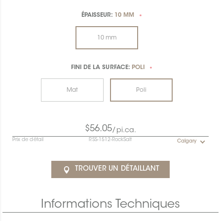
ÉPAISSEUR:
10 MM
*
10 mm
FINI DE LA SURFACE:
POLI
*
Mat
Poli
$56.05
/pi.ca.
Prix de détail
RSS-1512-RockSalt
Calgary
TROUVER UN DÉTAILLANT
Informations Techniques